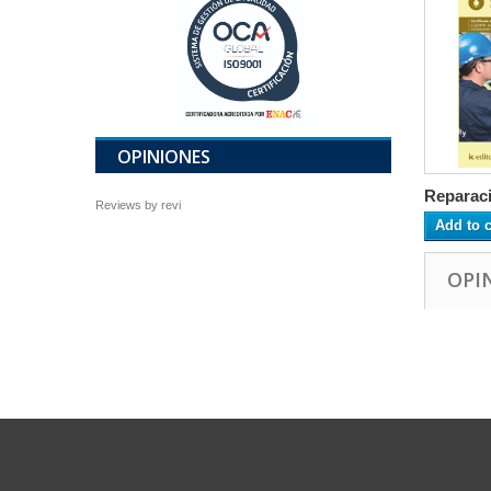
OPINIONES
Reparaci
Reviews by
revi
Add to c
OPI