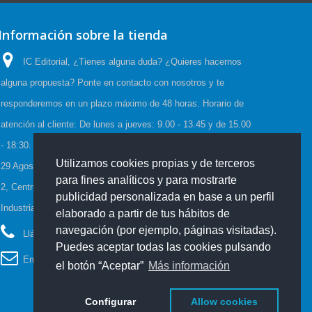
Información sobre la tienda
IC Editorial, ¿Tienes alguna duda? ¿Quieres hacernos
alguna propuesta? Ponte en contacto con nosotros y te
responderemos en un plazo máximo de 48 horas. Horario de
atención al cliente: De lunes a jueves: 9.00 - 13.45 y de 15.00
- 18:30. Viernes: 9.00 - 15.00, Horario de Verano:(23 Junio a
Utilizamos cookies propias y de terceros
29 Agosto) De lunes a viernes: 08:00-15:00, C/Cueva de Viera
para fines analíticos y para mostrarte
2, Centro de negocios CADI, Edf. Antequera local 3 Polígono
publicidad personalizada en base a un perfil
Industrial de Antequera 29200 Antequera España
elaborado a partir de tus hábitos de
navegación (por ejemplo, páginas visitadas).
Llámanos ahora:
952 70 60 04
Puedes aceptar todas las cookies pulsando
Email:
info@iceditorial.com
el botón “Aceptar”
Más información
Configurar
Allow cookies