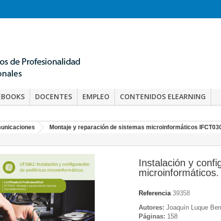
EBOOKS
DOCENTES
EMPLEO
CONTENIDOS ELEARNING
municaciones
Montaje y reparación de sistemas microinformáticos IFCT03
Instalación y confi
microinformáticos
Referencia
39358
Autores:
Joaquín Luque Berr
Páginas:
158