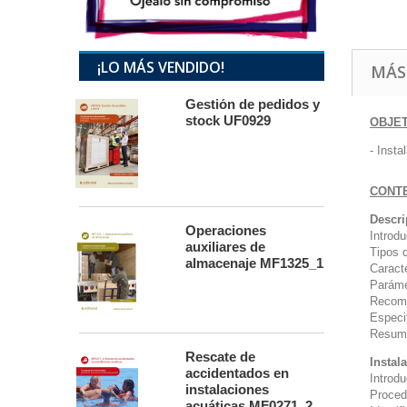
¡LO MÁS VENDIDO!
MÁS
Gestión de pedidos y
stock UF0929
OBJE
- Insta
CONT
Descri
Operaciones
Introd
auxiliares de
Tipos d
almacenaje MF1325_1
Caract
Paráme
Recom
Especi
Resum
Rescate de
Instal
accidentados en
Introd
instalaciones
Proced
acuáticas MF0271_2