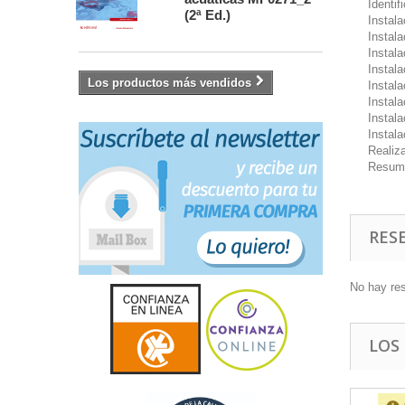
Identif
(2ª Ed.)
Instala
Instala
Instala
Instala
Los productos más vendidos
Instala
Instala
Instala
Instala
Realiz
Resum
RES
No hay re
LOS