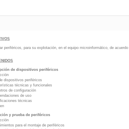
TIVOS
lar periféricos, para su explotación, en el equipo microinformático, de acuerd
ENIDOS
pción de dispositivos periféricos
ucción
e dispositivos periféricos
erísticas técnicas y funcionales
tros de configuración
endaciones de uso
ficaciones técnicas
en
ación y prueba de periféricos
ucción
imientos para el montaje de periféricos