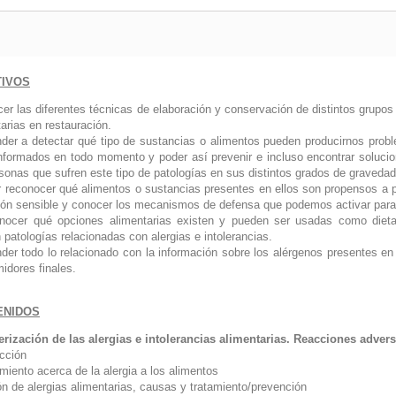
TIVOS
er las diferentes técnicas de elaboración y conservación de distintos grupos 
arias en restauración.
nder a detectar qué tipo de sustancias o alimentos pueden producirnos probl
informados en todo momento y poder así prevenir e incluso encontrar soluci
rsonas que sufren este tipo de patologías en sus distintos grados de gravedad
r reconocer qué alimentos o sustancias presentes en ellos son propensos a pro
ión sensible y conocer los mecanismos de defensa que podemos activar para
nocer qué opciones alimentarias existen y pueden ser usadas como dietas
patologías relacionadas con alergias e intolerancias.
nder todo lo relacionado con la información sobre los alérgenos presentes en 
idores finales
.
ENIDOS
erización de las alergias e intolerancias alimentarias. Reacciones adver
ucción
miento acerca de la alergia a los alimentos
ón de alergias alimentarias, causas y tratamiento/prevención