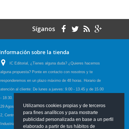
Síganos
Información sobre la tienda
IC Editorial, ¿Tienes alguna duda? ¿Quieres hacernos
alguna propuesta? Ponte en contacto con nosotros y te
responderemos en un plazo máximo de 48 horas. Horario de
atención al cliente: De lunes a jueves: 9.00 - 13.45 y de 15.00
- 18:30. Viernes: 9.00 - 15.00, Horario de Verano:(23 Junio a
Utilizamos cookies propias y de terceros
29 Agosto) De lunes a viernes: 08:00-15:00, C/Cueva de Viera
para fines analíticos y para mostrarte
2, Centro de negocios CADI, Edf. Antequera local 3 Polígono
publicidad personalizada en base a un perfil
Industrial de Antequera 29200 Antequera España
elaborado a partir de tus hábitos de