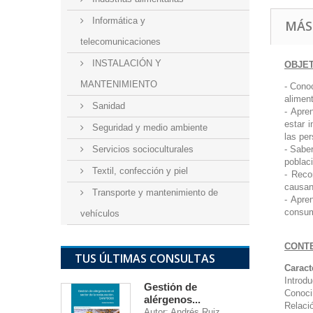
Informática y
MÁS
telecomunicaciones
INSTALACIÓN Y
OBJE
MANTENIMIENTO
- Conoc
aliment
Sanidad
- Apre
estar 
Seguridad y medio ambiente
las pe
Servicios socioculturales
- Sabe
poblac
Textil, confección y piel
- Reco
causan 
Transporte y mantenimiento de
- Apre
consum
vehículos
CONT
TUS ÚLTIMAS CONSULTAS
Caract
Introd
Gestión de
Conoci
alérgenos...
Relaci
Autor: Andrés Ruiz