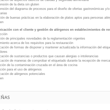
nsión de la dieta sin gluten
nsión del diagrama de procesos para el diseño de ofertas gastronómicas y/o d
arias
ión de buenas prácticas en la elaboración de platos aptos para personas alérg
en
cación con el cliente y gestión de alérgenos en establecimientos de re
ucción
ción de principales novedades de la reglamentación vigentes
iento acerca de los requisitos para la restauración
icación de formas de disponer y mantener actualizada la información del etiq
dores
icación de sustancias o productos que causan alergias o intolerancias
ficación de maneras de comprobar el etiquetado durante la recepción de merc
ción de la contaminación cruzada en el área de cocina
ción para el uso de alérgenos
icación de alérgenos potenciales
en
EÑAS