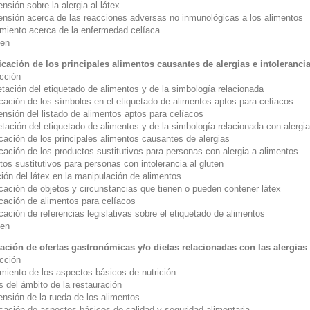
sión sobre la alergia al látex
nsión acerca de las reacciones adversas no inmunológicas a los alimentos
miento acerca de la enfermedad celíaca
en
ficación de los principales alimentos causantes de alergias e intoleranci
ucción
etación del etiquetado de alimentos y de la simbología relacionada
icación de los símbolos en el etiquetado de alimentos aptos para celíacos
nsión del listado de alimentos aptos para celíacos
etación del etiquetado de alimentos y de la simbología relacionada con alergias
icación de los principales alimentos causantes de alergias
icación de los productos sustitutivos para personas con alergia a alimentos
os sustitutivos para personas con intolerancia al gluten
ión del látex en la manipulación de alimentos
icación de objetos y circunstancias que tienen o pueden contener látex
icación de alimentos para celíacos
icación de referencias legislativas sobre el etiquetado de alimentos
en
ación de ofertas gastronómicas y/o dietas relacionadas con las alergias 
ucción
miento de los aspectos básicos de nutrición
s del ámbito de la restauración
nsión de la rueda de los alimentos
icación de aspectos básicos de calidad y seguridad alimentaria