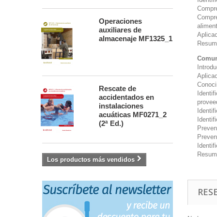
Compre
Compre
Operaciones
aliment
auxiliares de
Aplicac
almacenaje MF1325_1
Resum
Comuni
Introd
Aplica
Conocim
Rescate de
Identif
accidentados en
provee
instalaciones
Identif
acuáticas MF0271_2
Identi
(2ª Ed.)
Preven
Preven
Identif
Resum
Los productos más vendidos
RES