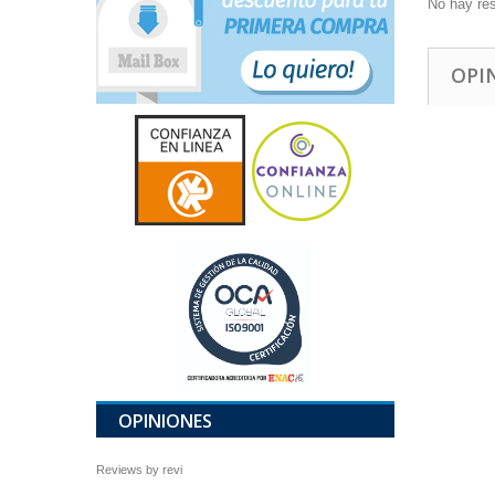
No hay re
OPI
OPINIONES
Reviews by
revi