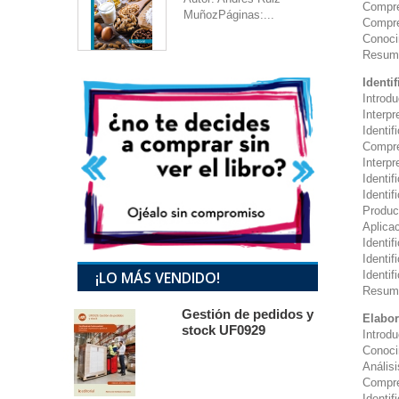
Compren
MuñozPáginas:...
Compre
Conoci
Resum
Identi
Introd
Interpr
Identif
Compre
Interpr
Identif
Identif
Product
Aplicac
Identif
Identif
¡LO MÁS VENDIDO!
Identif
Resum
Gestión de pedidos y
Elabor
stock UF0929
Introd
Conoci
Análisi
Compre
Identif