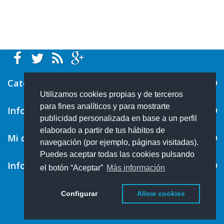
Categorías
Utilizamos cookies propias y de terceros
para fines analíticos y para mostrarte
Información
publicidad personalizada en base a un perfil
elaborado a partir de tus hábitos de
Mi cuenta
navegación (por ejemplo, páginas visitadas).
Puedes aceptar todas las cookies pulsando
Información sobre la tienda
el botón “Aceptar”
Más información
Configurar
Allow cookies