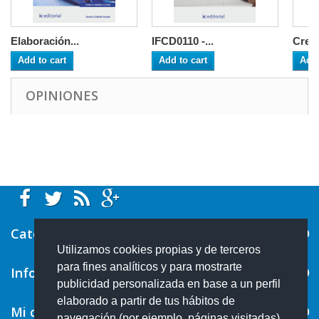
Elaboración...
IFCD0110 -...
Creac
Add to cart
Add to cart
Add 
OPINIONES
Categorías
Utilizamos cookies propias y de terceros
para fines analíticos y para mostrarte
Información
publicidad personalizada en base a un perfil
elaborado a partir de tus hábitos de
Mi cuenta
navegación (por ejemplo, páginas visitadas).