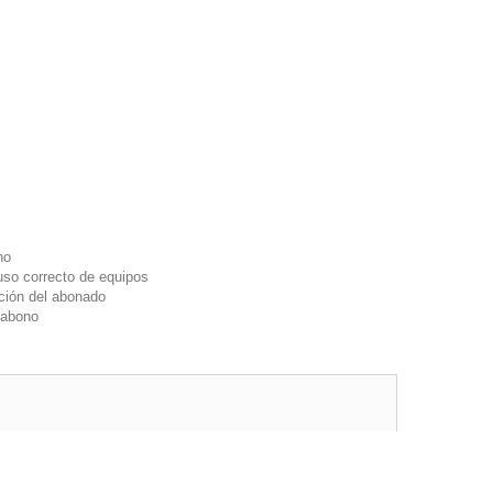
no
uso correcto de equipos
ción del abonado
 abono