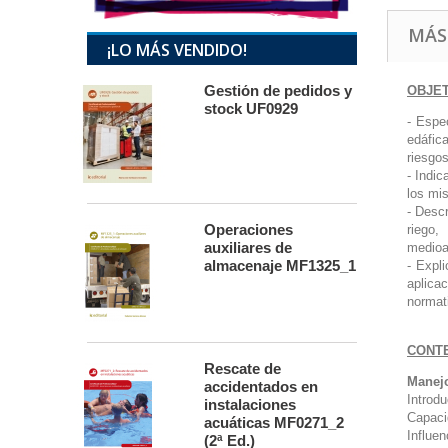
MÁS
¡LO MÁS VENDIDO!
Gestión de pedidos y
OBJE
stock UF0929
- Espe
edáfic
riesgos
- Indic
los mi
- Descr
Operaciones
riego,
auxiliares de
medioa
almacenaje MF1325_1
- Expl
aplica
normat
CONT
Rescate de
Manejo
accidentados en
Introd
instalaciones
Capaci
acuáticas MF0271_2
Influen
(2ª Ed.)