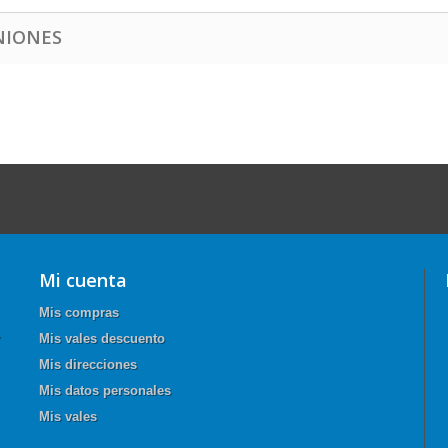
NIONES
Mi cuenta
Mis compras
Mis vales descuento
Mis direcciones
Mis datos personales
Mis vales