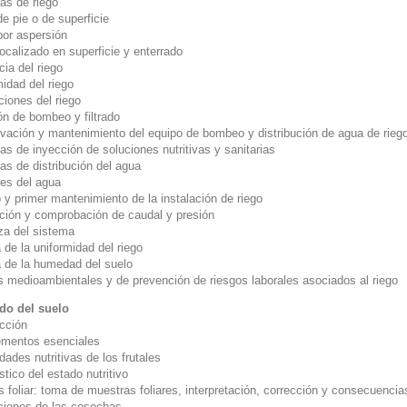
as de riego
e pie o de superficie
por aspersión
ocalizado en superficie y enterrado
cia del riego
idad del riego
ciones del riego
ón de bombeo y filtrado
vación y mantenimiento del equipo de bombeo y distribución de agua de rieg
s de inyección de soluciones nutritivas y sanitarias
as de distribución del agua
es del agua
 y primer mantenimiento de la instalación de riego
ción y comprobación de caudal y presión
za del sistema
de la uniformidad del riego
 de la humedad del suelo
 medioambientales y de prevención de riesgos laborales asociados al riego
do del suelo
ucción
ementos esenciales
ades nutritivas de los frutales
tico del estado nutritivo
s foliar: toma de muestras foliares, interpretación, corrección y consecuencias
ciones de las cosechas