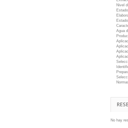
Nivel d
Estado 
Elabor
Estado 
Caracte
Agua d
Produc
Aplicac
Aplicac
Aplicac
Aplica
Selecc
Identif
Prepar
Selecc
Normas
RES
No hay re