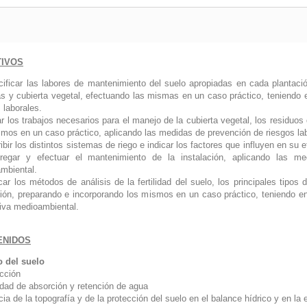
TIVOS
cificar las labores de mantenimiento del suelo apropiadas en cada plantación
as y cubierta vegetal, efectuando las mismas en un caso práctico, teniendo
 laborales.
ar los trabajos necesarios para el manejo de la cubierta vegetal, los residuos
smos en un caso práctico, aplicando las medidas de prevención de riesgos la
ibir los distintos sistemas de riego e indicar los factores que influyen en su ef
 regar y efectuar el mantenimiento de la instalación, aplicando las m
mbiental.
icar los métodos de análisis de la fertilidad del suelo, los principales tipo
ción, preparando e incorporando los mismos en un caso práctico, teniendo e
iva medioambiental.
ENIDOS
 del suelo
ucción
dad de absorción y retención de agua
cia de la topografía y de la protección del suelo en el balance hídrico y en la 