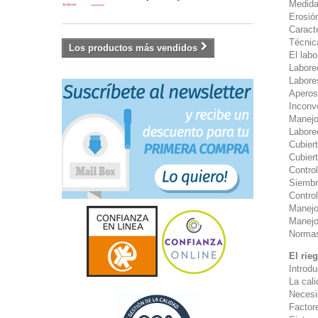
Medida
Erosió
Caract
Técnic
Los productos más vendidos
El labo
Labore
Labore
Aperos
Inconv
Manejo
Labore
Cubier
Cubiert
Control
Siembr
Contro
Manejo
Manejo
Normas
El rie
Introd
La cali
Necesi
Factore