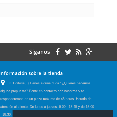
Síganos
Información sobre la tienda
IC Editorial, ¿Tienes alguna duda? ¿Quieres hacernos
alguna propuesta? Ponte en contacto con nosotros y te
responderemos en un plazo máximo de 48 horas. Horario de
atención al cliente: De lunes a jueves: 9.00 - 13.45 y de 15.00
- 18:30. Viernes: 9.00 - 15.00, Horario de Verano:(23 Junio a