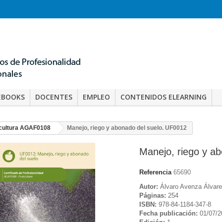
EBOOKS
DOCENTES
EMPLEO
CONTENIDOS ELEARNING
icultura AGAF0108
Manejo, riego y abonado del suelo. UF0012
Manejo, riego y a
Referencia
65690
Autor:
Álvaro Avenza Álvar
Páginas:
254
ISBN:
978-84-1184-347-8
Fecha publicación:
01/07/2