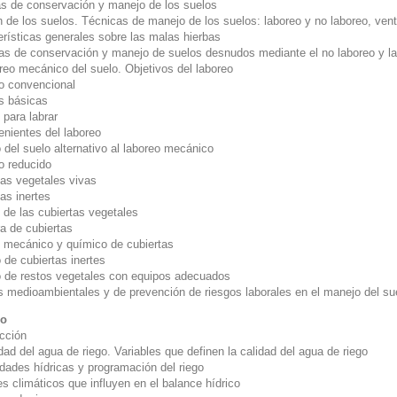
s de conservación y manejo de los suelos
n de los suelos. Técnicas de manejo de los suelos: laboreo y no laboreo, ven
erísticas generales sobre las malas hierbas
as de conservación y manejo de suelos desnudos mediante el no laboreo y la 
reo mecánico del suelo. Objetivos del laboreo
o convencional
s básicas
 para labrar
enientes del laboreo
 del suelo alternativo al laboreo mecánico
o reducido
tas vegetales vivas
as inertes
 de las cubiertas vegetales
a de cubiertas
l mecánico y químico de cubiertas
 de cubiertas inertes
 de restos vegetales con equipos adecuados
 medioambientales y de prevención de riesgos laborales en el manejo del su
go
ucción
dad del agua de riego. Variables que definen la calidad del agua de riego
dades hídricas y programación del riego
s climáticos que influyen en el balance hídrico