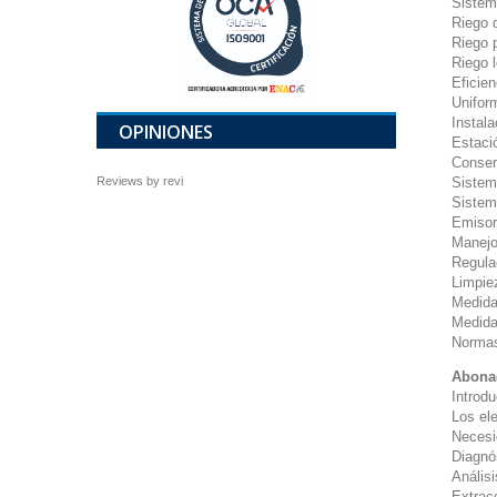
Sistem
Riego d
Riego 
Riego l
Eficien
Uniform
Instala
OPINIONES
Estaci
Conser
Reviews by
revi
Sistema
Sistem
Emisor
Manejo
Regula
Limpie
Medida 
Medida
Normas
Abona
Introd
Los el
Necesid
Diagnós
Análisi
Extrac