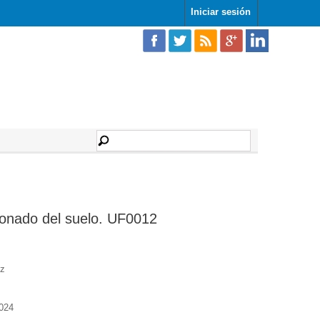
Iniciar sesión
bonado del suelo. UF0012
ez
024