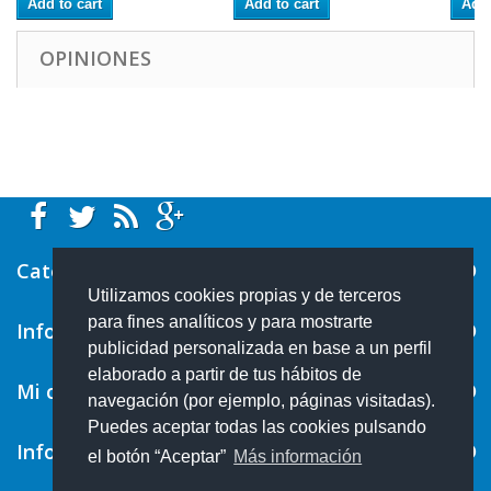
Add to cart
Add to cart
Add 
OPINIONES
Categorías
Utilizamos cookies propias y de terceros
para fines analíticos y para mostrarte
Información
publicidad personalizada en base a un perfil
elaborado a partir de tus hábitos de
Mi cuenta
navegación (por ejemplo, páginas visitadas).
Puedes aceptar todas las cookies pulsando
Información sobre la tienda
el botón “Aceptar”
Más información