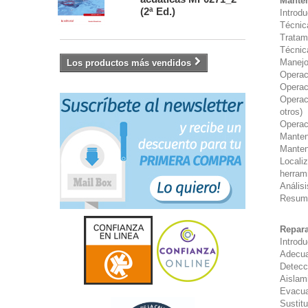
Manten
(2ª Ed.)
Introd
Técnica
Tratam
Técnic
Manejo
Los productos más vendidos
Operac
Operac
Operaci
otros)
Operac
Manteni
Manten
Localiz
herram
Análisi
Resum
Repara
Introd
Adecua
Detecc
Aislam
Evacua
Sustit