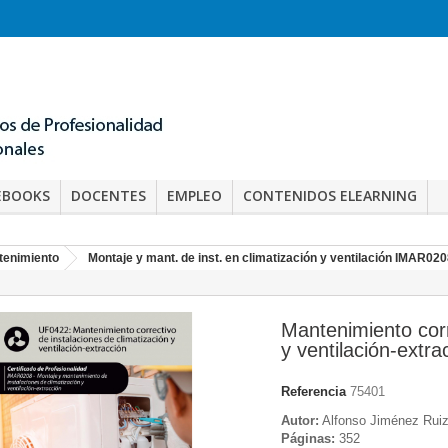
EBOOKS
DOCENTES
EMPLEO
CONTENIDOS ELEARNING
tenimiento
Montaje y mant. de inst. en climatización y ventilación IMAR02
Mantenimiento corr
y ventilación-extr
Referencia
75401
Autor:
Alfonso Jiménez Rui
Páginas:
352