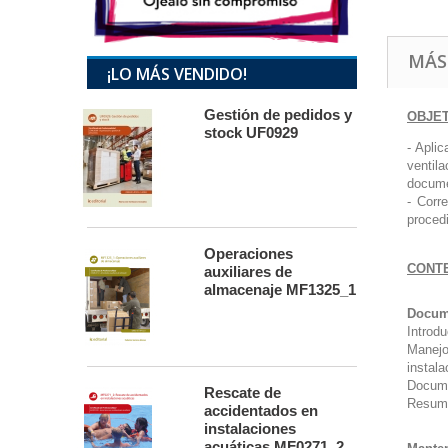
MÁS
¡LO MÁS VENDIDO!
Gestión de pedidos y
OBJE
stock UF0929
- Apli
ventil
docume
- Corr
proced
Operaciones
CONT
auxiliares de
almacenaje MF1325_1
Docume
Introd
Manejo
instala
Docume
Rescate de
Resum
accidentados en
instalaciones
acuáticas MF0271_2