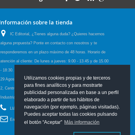
Información sobre la tienda
IC Editorial, ¿Tienes alguna duda? ¿Quieres hacernos
alguna propuesta? Ponte en contacto con nosotros y te
responderemos en un plazo máximo de 48 horas. Horario de
atención al cliente: De lunes a jueves: 9.00 - 13.45 y de 15.00
- 18:30. Viernes: 9.00 - 15.00, Horario de Verano:(23 Junio a
Utilizamos cookies propias y de terceros
29 Agosto) De lunes a viernes: 08:00-15:00, C/Cueva de Viera
para fines analíticos y para mostrarte
2, Centro de negocios CADI, Edf. Antequera local 3 Polígono
publicidad personalizada en base a un perfil
Industrial de Antequera 29200 Antequera España
elaborado a partir de tus hábitos de
navegación (por ejemplo, páginas visitadas).
Llámanos ahora:
952 70 60 04
Puedes aceptar todas las cookies pulsando
Email:
info@iceditorial.com
el botón “Aceptar”
Más información