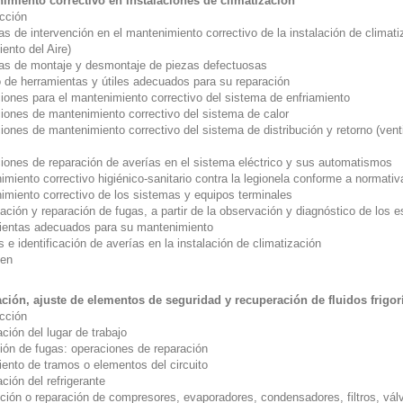
imiento correctivo en instalaciones de climatización
ucción
s de intervención en el mantenimiento correctivo de la instalación de climat
iento del Aire)
as de montaje y desmontaje de piezas defectuosas
 de herramientas y útiles adecuados para su reparación
iones para el mantenimiento correctivo del sistema de enfriamiento
iones de mantenimiento correctivo del sistema de calor
ones de mantenimiento correctivo del sistema de distribución y retorno (venti
iones de reparación de averías en el sistema eléctrico y sus automatismos
miento correctivo higiénico-sanitario contra la legionela conforme a normati
imiento correctivo de los sistemas y equipos terminales
ación y reparación de fugas, a partir de la observación y diagnóstico de los 
ientas adecuados para su mantenimiento
s e identificación de averías en la instalación de climatización
en
ción, ajuste de elementos de seguridad y recuperación de fluidos frigor
ucción
ción del lugar de trabajo
ión de fugas: operaciones de reparación
iento de tramos o elementos del circuito
ción del refrigerante
ución o reparación de compresores, evaporadores, condensadores, filtros, vá