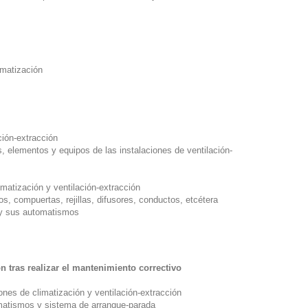
limatización
ción-extracción
, elementos y equipos de las instalaciones de ventilación-
matización y ventilación-extracción
os, compuertas, rejillas, difusores, conductos, etcétera
o y sus automatismos
ón tras realizar el mantenimiento correctivo
nes de climatización y ventilación-extracción
tomatismos y sistema de arranque-parada