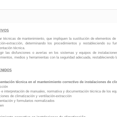
TIVOS
car técnicas de mantenimiento, que impliquen la sustitución de elementos de 
ación-extracción, determinando los procedimientos y restableciendo su fu
ntación técnica.
egir las disfunciones o averías en los sistemas y equipos de instalaciones 
imientos, medios y herramientas con la seguridad adecuada, restableciendo l
ENIDOS
ntación técnica en el mantenimiento correctivo de instalaciones de cli
ucción
 e interpretación de manuales, normativa y documentación técnica de los equ
ciones de climatización y ventilación-extracción
ntación y formularios normalizados
en