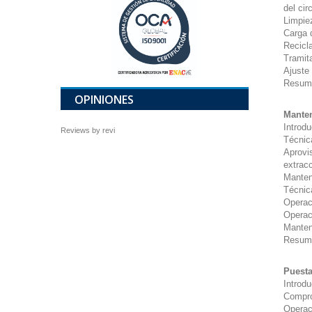
del cir
Limpiez
Carga 
Recicl
Tramit
Ajuste 
Resum
OPINIONES
Manten
Introd
Reviews by
revi
Técnic
Aprovi
extrac
Manteni
Técnic
Operaci
Operac
Manten
Resum
Puesta
Introd
Compro
Operac