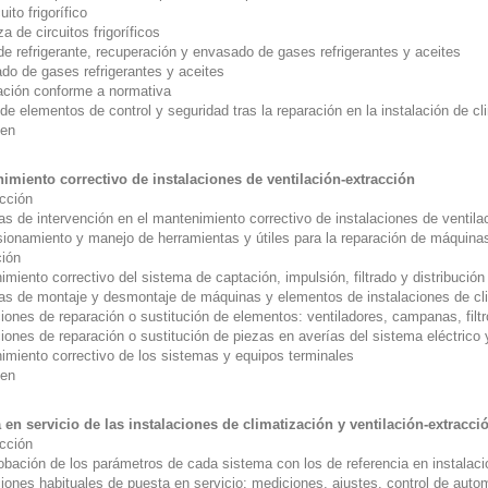
cuito frigorífico
a de circuitos frigoríficos
de refrigerante, recuperación y envasado de gases refrigerantes y aceites
ado de gases refrigerantes y aceites
ación conforme a normativa
de elementos de control y seguridad tras la reparación en la instalación de c
en
imiento correctivo de instalaciones de ventilación-extracción
ucción
as de intervención en el mantenimiento correctivo de instalaciones de ventila
sionamiento y manejo de herramientas y útiles para la reparación de máquinas
ción
miento correctivo del sistema de captación, impulsión, filtrado y distribución
as de montaje y desmontaje de máquinas y elementos de instalaciones de cli
ones de reparación o sustitución de elementos: ventiladores, campanas, filtr
iones de reparación o sustitución de piezas en averías del sistema eléctric
imiento correctivo de los sistemas y equipos terminales
en
 en servicio de las instalaciones de climatización y ventilación-extracci
ucción
bación de los parámetros de cada sistema con los de referencia en instalacio
iones habituales de puesta en servicio: mediciones, ajustes, control de au