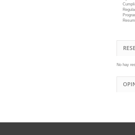
Cumpli
Regula
Progra
Resum
RES
No hay re
OPI