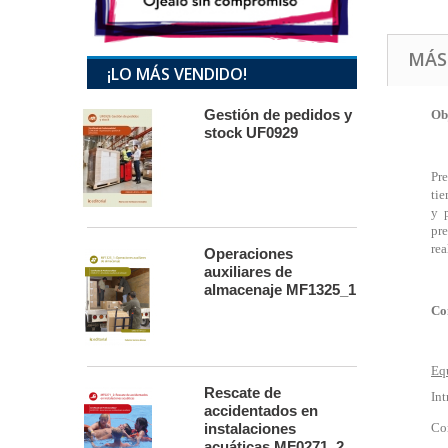
MÁS
¡LO MÁS VENDIDO!
Gestión de pedidos y
Ob
stock UF0929
Pre
ti
y 
pre
rea
Operaciones
auxiliares de
almacenaje MF1325_1
Co
Equ
Rescate de
In
accidentados en
Con
instalaciones
acuáticas MF0271_2