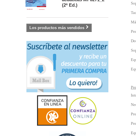
Sop
(2ª Ed.)
Tac
Má
Los productos más vendidos
Pro
De
Sop
Equ
Eq
Pro
In
Ne
Pro
Pr
Eq