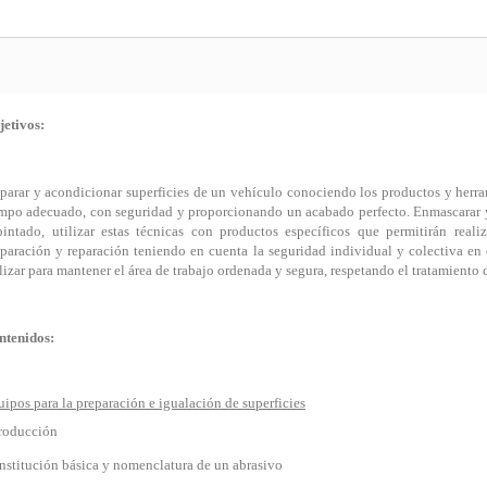
jetivos:
parar y acondicionar superficies de un vehículo conociendo los productos y herra
empo adecuado, con seguridad y proporcionando un acabado perfecto. Enmascarar y
pintado, utilizar estas técnicas con productos específicos que permitirán real
paración y reparación teniendo en cuenta la seguridad individual y colectiva en e
lizar para mantener el área de trabajo ordenada y segura, respetando el tratamiento
ntenidos:
ipos para la preparación e igualación de superficies
troducción
stitución básica y nomenclatura de un abrasivo