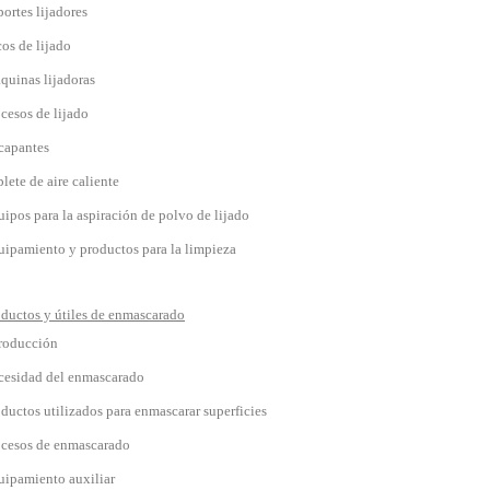
ortes lijadores
os de lijado
quinas lijadoras
cesos de lijado
capantes
lete de aire caliente
ipos para la aspiración de polvo de lijado
uipamiento y productos para la limpieza
ductos y útiles de enmascarado
troducción
cesidad del enmascarado
ductos utilizados para enmascarar superficies
ocesos de enmascarado
uipamiento auxiliar