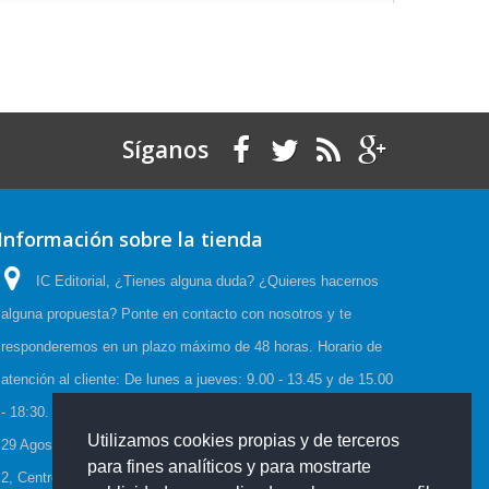
Síganos
Información sobre la tienda
IC Editorial, ¿Tienes alguna duda? ¿Quieres hacernos
alguna propuesta? Ponte en contacto con nosotros y te
responderemos en un plazo máximo de 48 horas. Horario de
atención al cliente: De lunes a jueves: 9.00 - 13.45 y de 15.00
- 18:30. Viernes: 9.00 - 15.00, Horario de Verano:(23 Junio a
Utilizamos cookies propias y de terceros
29 Agosto) De lunes a viernes: 08:00-15:00, C/Cueva de Viera
para fines analíticos y para mostrarte
2, Centro de negocios CADI, Edf. Antequera local 3 Polígono