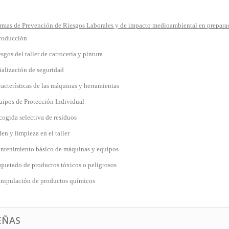
rmas de Prevención de Riesgos Laborales y de impacto medioambiental en preparaci
troducción
sgos del taller de carrocería y pintura
ñalización de seguridad
acterísticas de las máquinas y herramientas
uipos de Protección Individual
ogida selectiva de residuos
en y limpieza en el taller
ntenimiento básico de máquinas y equipos
quetado de productos tóxicos o peligrosos
nipulación de productos químicos
EÑAS