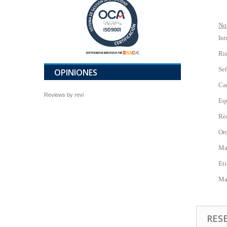
No
In
Rie
Se
OPINIONES
Car
Reviews by
revi
Eq
Rec
Ord
Ma
Eti
Ma
RES