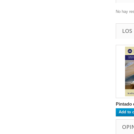
No hay re
LOS
Pintado d
Add to c
OPI