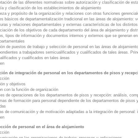
etación de las diferentes normativas sobre autorización y clasificación de es
ía y clasificación de los establecimientos de alojamiento
leza y propósito de la organización y relaciones con otras funciones gerencia
es básicos de departamentalización tradicional en las áreas de alojamiento: 
uras y relaciones departamentales y externas características de los distinto
nciación de los objetivos de cada departamento del área de alojamiento y dist
tos, tipos de información y documentos internos y externos que se generan en 
epartamentales
ión de puestos de trabajo y selección de personal en las áreas de alojamiento
ondientes a trabajadores semicualificados y cualificados de tales áreas. Pri
alificados y cualificados en tales áreas
en
ción de integración de personal en los departamentos de pisos y recepc
ucción
ión y objetivos
ón con la función de organización
es de operaciones de los departamentos de pisos y recepción: análisis, com
mas de formación para personal dependiente de los departamentos de pisos y
adas
as de comunicación y de motivación adaptadas a la integración de personal: i
en
ección de personal en el área de alojamiento
ucción
unicación en las organizaciones de trabajo: procesos y aplicaciones