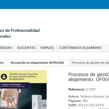
EBOOKS
DOCENTES
EMPLEO
CONTENIDOS ELEARNING
smo
Recepción en alojamientos HOTA0308
Procesos de gestión de de
Procesos de gesti
alojamiento. UF00
Referencia
117940
Autora:
Verónica Atienza So
Páginas:
300
ISBN:
979-13-7027-078-0