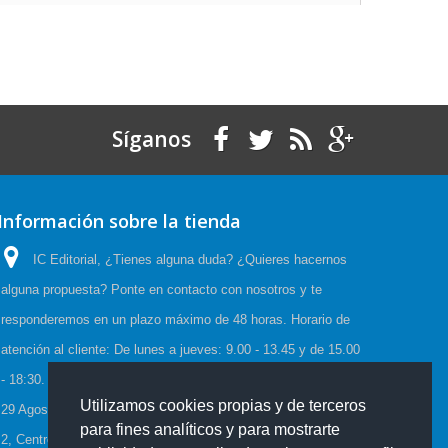
Síganos
Información sobre la tienda
IC Editorial, ¿Tienes alguna duda? ¿Quieres hacernos
alguna propuesta? Ponte en contacto con nosotros y te
responderemos en un plazo máximo de 48 horas. Horario de
atención al cliente: De lunes a jueves: 9.00 - 13.45 y de 15.00
- 18:30. Viernes: 9.00 - 15.00, Horario de Verano:(23 Junio a
Utilizamos cookies propias y de terceros
29 Agosto) De lunes a viernes: 08:00-15:00, C/Cueva de Viera
para fines analíticos y para mostrarte
2, Centro de negocios CADI, Edf. Antequera local 3 Polígono