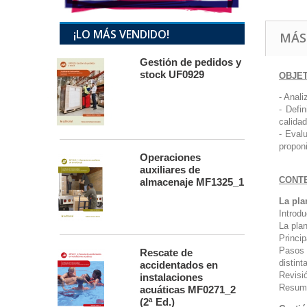
¡LO MÁS VENDIDO!
MÁS
Gestión de pedidos y
stock UF0929
OBJE
- Anali
- Defin
calidad
- Eval
propon
Operaciones
auxiliares de
CONT
almacenaje MF1325_1
La pla
Introd
La pla
Princip
Pasos 
Rescate de
distin
accidentados en
Revisi
instalaciones
Resum
acuáticas MF0271_2
(2ª Ed.)