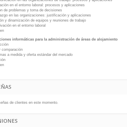
ación en el entorno laboral: procesos y aplicaciones
ón de problemas y toma de decisiones
razgo en las organizaciones: justificación y aplicaciones
ión y dinamización de equipos y reuniones de trabajo
ivación en el entorno laboral
en
ciones informáticas para la administración de áreas de alojamiento
ucción
y comparación
mas a medida y oferta estándar del mercado
ción
en
EÑAS
señas de clientes en este momento.
NIONES