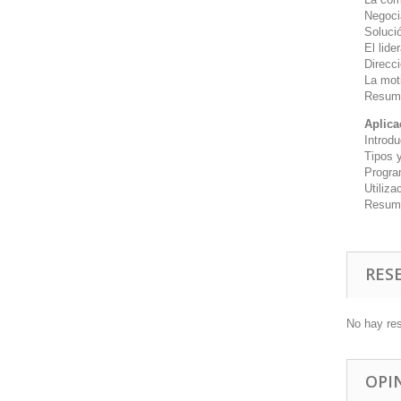
Negoci
Soluci
El lide
Direcc
La mot
Resum
Aplica
Introd
Tipos 
Progra
Utiliza
Resum
RES
No hay re
OPI