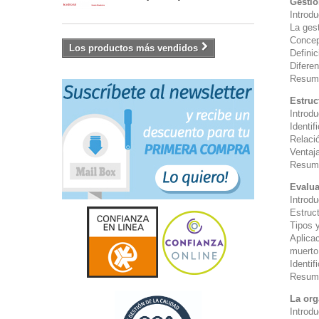
Gestió
Introd
La ges
Concep
Los productos más vendidos
Definic
Difere
Resum
Estruc
Introd
Identif
Relaci
Ventaj
Resum
Evalua
Introd
Estruc
Tipos 
Aplica
muerto
Identif
Resum
La org
Introd