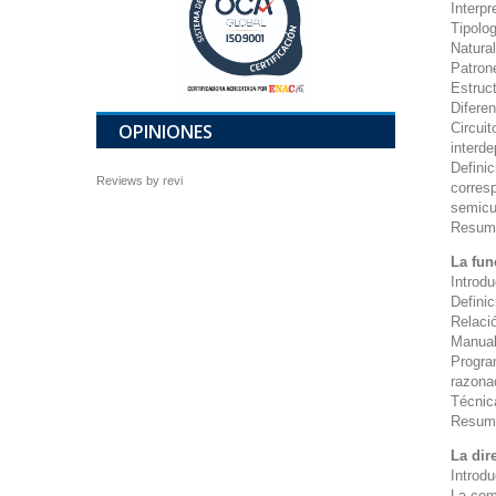
Interpr
Tipolog
Natura
Patron
Estruct
Difere
OPINIONES
Circui
interd
Definic
Reviews by
revi
corresp
semicu
Resum
La fun
Introd
Definic
Relaci
Manual
Progra
razon
Técnic
Resum
La dir
Introd
La com