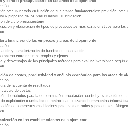
n y control presupuestario en las áreas de alojamiento
ucción
tión presupuestaria en función de sus etapas fundamentales: previsión, pres
to y propósito de los presupuestos. Justificación
ión de ciclo presupuestario
nciación y elaboración de tipos de presupuestos más característicos para las
en
tura financiera de las empresas y áreas de alojamiento
ucción
icación y caracterización de fuentes de financiación
ón óptima entre recursos propios y ajenos
as y desventajas de los principales métodos para evaluar inversiones según c
en
ción de costes, productividad y análisis económico para las áreas de a
ucción
tura de la cuenta de resultados
y cálculo de costes
ción de métodos para la determinación, imputación, control y evaluación de c
 de explotación o umbrales de rentabilidad utilizando herramientas informáti
icación de parámetros establecidos para evaluar: ratios y porcentajes. Márgen
en
anización en los establecimientos de alojamiento
ucción