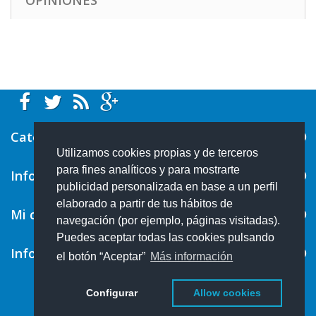
OPINIONES
Categorías
Utilizamos cookies propias y de terceros
para fines analíticos y para mostrarte
Información
publicidad personalizada en base a un perfil
elaborado a partir de tus hábitos de
Mi cuenta
navegación (por ejemplo, páginas visitadas).
Puedes aceptar todas las cookies pulsando
Información sobre la tienda
el botón “Aceptar”
Más información
Configurar
Allow cookies