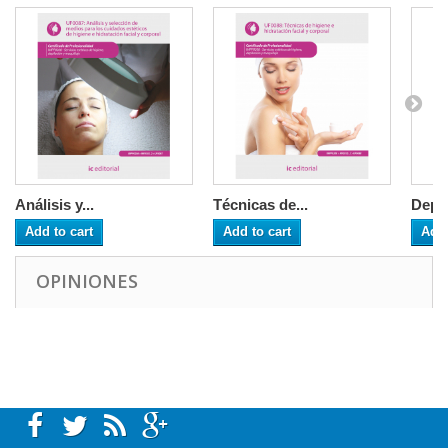
Análisis y...
Técnicas de...
Depil
Add to cart
Add to cart
Add 
OPINIONES