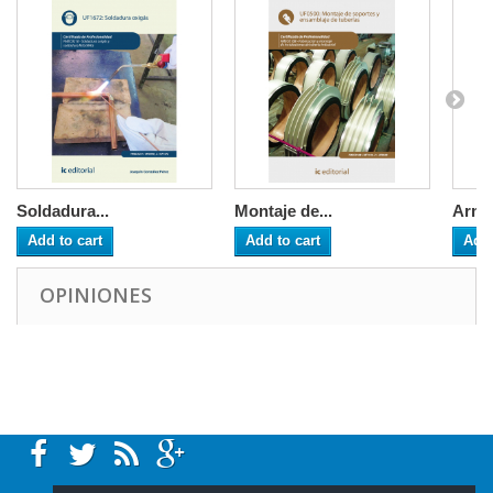
Soldadura...
Montaje de...
Arma
Add to cart
Add to cart
Add 
OPINIONES