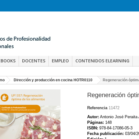
EBOOKS
DOCENTES
EMPLEO
CONTENIDOS ELEARNING
smo
Dirección y producción en cocina HOTR0110
Regeneración óptim
Regeneración ópti
Referencia
11472
Autor:
Antonio José Peraita 
Páginas:
148
ISBN:
978-84-17086-05-3
Fecha publicación:
03/04/2