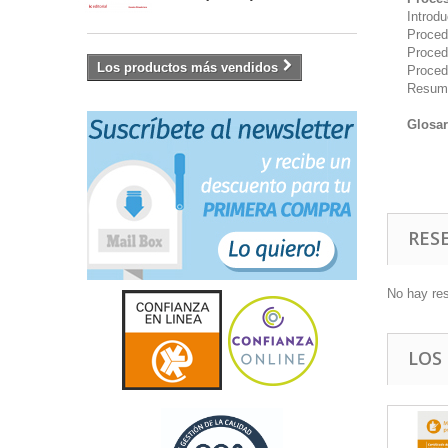
Introdu
Proced
Proced
Los productos más vendidos
Proced
Resum
Glosar
RES
No hay re
LOS