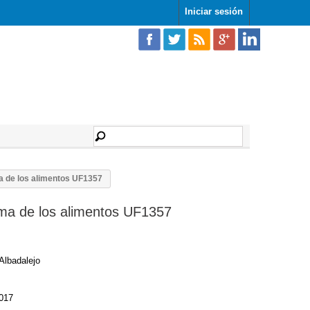
Iniciar sesión
a de los alimentos UF1357
ma de los alimentos UF1357
Albadalejo
017