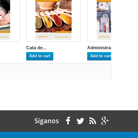
Cata de...
Administraci...
Add to cart
Add to cart
Síganos