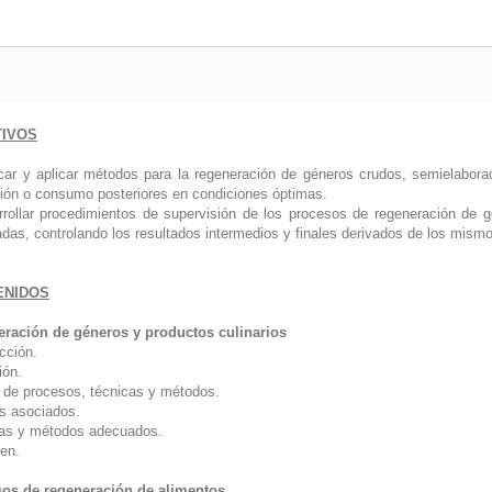
TIVOS
icar y aplicar métodos para la regeneración de géneros crudos, semielabora
ación o consumo posteriores en condiciones óptimas.
rrollar procedimientos de supervisión de los procesos de regeneración de g
adas, controlando los resultados intermedios y finales derivados de los mism
ENIDOS
ración de géneros y productos culinarios
cción.
ión.
 de procesos, técnicas y métodos.
s asociados.
as y métodos adecuados.
en.
os de regeneración de alimentos