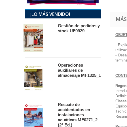
¡LO MÁS VENDIDO!
MÁS
Gestión de pedidos y
stock UF0929
OBJE
- Expl
utiliz
- Desa
termin
Operaciones
auxiliares de
almacenaje MF1325_1
CONT
Regene
Introdu
Definic
Clases
Rescate de
Equipo
accidentados en
Técnic
instalaciones
Resum
acuáticas MF0271_2
(2ª Ed.)
Proces