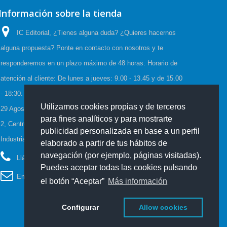
Información sobre la tienda
IC Editorial, ¿Tienes alguna duda? ¿Quieres hacernos
alguna propuesta? Ponte en contacto con nosotros y te
responderemos en un plazo máximo de 48 horas. Horario de
atención al cliente: De lunes a jueves: 9.00 - 13.45 y de 15.00
- 18:30. Viernes: 9.00 - 15.00, Horario de Verano:(23 Junio a
Utilizamos cookies propias y de terceros
29 Agosto) De lunes a viernes: 08:00-15:00, C/Cueva de Viera
para fines analíticos y para mostrarte
2, Centro de negocios CADI, Edf. Antequera local 3 Polígono
publicidad personalizada en base a un perfil
Industrial de Antequera 29200 Antequera España
elaborado a partir de tus hábitos de
navegación (por ejemplo, páginas visitadas).
Llámanos ahora:
952 70 60 04
Puedes aceptar todas las cookies pulsando
Email:
info@iceditorial.com
el botón “Aceptar”
Más información
Configurar
Allow cookies