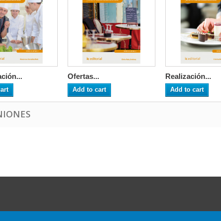
ción...
Ofertas...
Realización...
art
Add to cart
Add to cart
NIONES