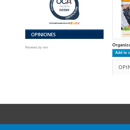
OPINIONES
Organiza
Reviews by
revi
Add to c
OPI