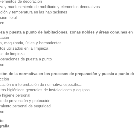
elementos de decoración
za y mantenimiento de mobiliario y elementos decorativos
ación y temperatura en las habitaciones
ión floral
en
za y puesta a punto de habitaciones, zonas nobles y áreas comunes en
ucción
s, maquinaria, útiles y herramientas
os utilizados en la limpieza
as de limpieza
operaciones de puesta a punto
en
ción de la normativa en los procesos de preparación y puesta a punto 
ucción
icación e interpretación de normativa específica
itos higiénicos generales de instalaciones y equipos
e higiene personal
s de prevención y protección
miento personal de seguridad
en
io
grafía