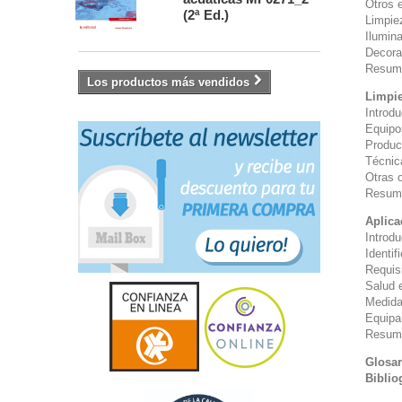
Otros 
(2ª Ed.)
Limpie
Ilumin
Decorac
Resum
Los productos más vendidos
Limpie
Introd
Equipo
Product
Técnic
Otras 
Resum
Aplica
Introd
Identif
Requis
Salud 
Medida
Equipa
Resum
Glosar
Biblio