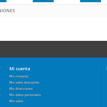
NIONES
Mi cuenta
Mis compras
Mis vales descuento
Mis direcciones
Mis datos personales
Mis vales