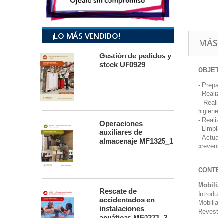
¡LO MÁS VENDIDO!
MÁS
Gestión de pedidos y
stock UF0929
OBJE
- Prep
- Reali
- Real
higiene
- Real
Operaciones
- Limpi
auxiliares de
- Actu
almacenaje MF1325_1
preven
CONT
Mobili
Rescate de
Introd
accidentados en
Mobilia
instalaciones
Revesti
acuáticas MF0271_2