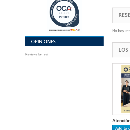
RES
No hay re
OPINIONES
LOS
Reviews by
revi
Atención 
Add to c