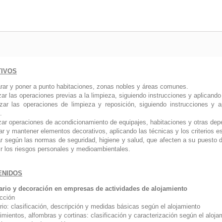
TIVOS
arar y poner a punto habitaciones, zonas nobles y áreas comunes.
zar las operaciones previas a la limpieza, siguiendo instrucciones y aplicand
izar las operaciones de limpieza y reposición, siguiendo instrucciones y
.
izar operaciones de acondicionamiento de equipajes, habitaciones y otras dep
ar y mantener elementos decorativos, aplicando las técnicas y los criterios 
ar según las normas de seguridad, higiene y salud, que afecten a su puesto 
ir los riesgos personales y medioambientales.
ENIDOS
ario y decoración en empresas de actividades de alojamiento
ucción
rio: clasificación, descripción y medidas básicas según el alojamiento
mientos, alfombras y cortinas: clasificación y caracterización según el aloja